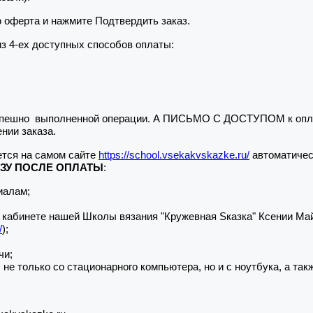
ю оферта и нажмите Подтвердить заказ.
из 4-ех доступных способов оплаты:
 успешно выполненной операции. А ПИСЬМО С ДОСТУПОМ к опла
нии заказа.
тся на самом сайте
https://school.vsekakvskazke.ru/
автоматичес
АЗУ ПОСЛЕ ОПЛАТЫ
:
иалам;
кабинете нашей Школы вязания "Кружевная Sказка" Ксении Майс 
/
);
чи;
только со стационарного компьютера, но и с ноутбука, а такж