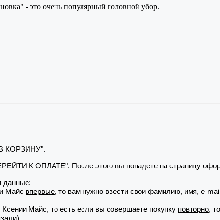
еновка" - это очень популярный головной убор.
 В КОРЗИНУ".
"ПЕРЕЙТИ К ОПЛАТЕ". После этого вы попадете на страницу офор
 данные:
ии Майс
впервые
, то вам нужно ввести свои фамилию, имя, e-ma
я Ксении Майс, то есть если вы совершаете покупку
повторно
, т
зали).