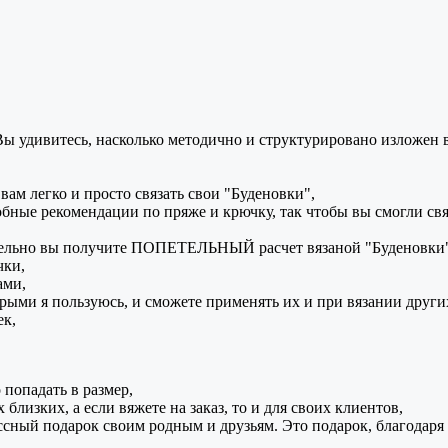
итесь, насколько методично и структурировано изложен весь м
вам легко и просто связать свои "Буденовки",
ные рекомендации по пряже и крючку, так чтобы вы смогли связ
ительно вы получите ПОПЕТЕЛЬНЫЙ расчет вязаной "Буденовки" д
чки,
ами,
оторыми я пользуюсь, и сможете применять их и при вязании друг
ек,
 попадать в размер,
близких, а если вяжете на заказ, то и для своих клиентов,
ный подарок своим родным и друзьям. Это подарок, благодаря 