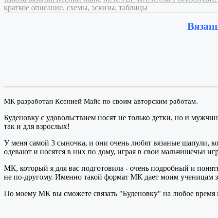
краткое описание, схемы, эскизы, таблицы
Вяза
МК разработан Ксенией Майс по своим авторским работам.
Буденовку с удовольствием носят не только детки, но и мужчин
так и для взрослых!
У меня самой 3 сыночка, и они очень любят вязаные шапули, к
одевают и носятся в них по дому, играя в свои мальчишечьи иг
МК, который я для вас подготовила - очень подробный и понятн
не по-другому. Именно такой формат МК дает моим ученицам з
По моему МК вы сможете связать "Буденовку" на любое время 