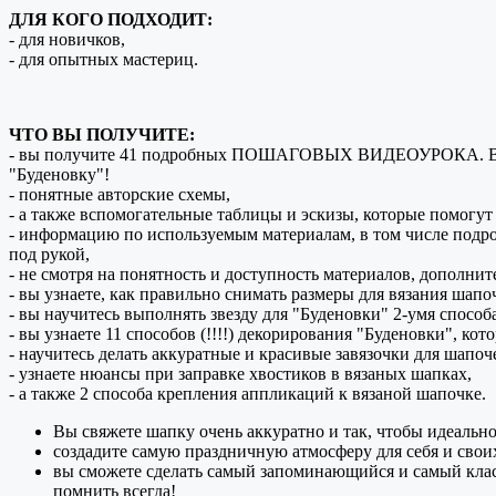
ДЛЯ КОГО ПОДХОДИТ:
- для новичков,
- для опытных мастериц.
ЧТО ВЫ ПОЛУЧИТЕ:
- вы получите 41 подробных ПОШАГОВЫХ ВИДЕОУРОКА. Вы удив
"Буденовку"!
- понятные авторские схемы,
- а также вспомогательные таблицы и эскизы, которые помогут 
- информацию по используемым материалам, в том числе подроб
под рукой,
- не смотря на понятность и доступность материалов, дополн
- вы узнаете, как правильно снимать размеры для вязания шапо
- вы научитесь выполнять звезду для "Буденовки" 2-умя способ
- вы узнаете 11 способов (!!!!) декорирования "Буденовки", к
- научитесь делать аккуратные и красивые завязочки для шапоч
- узнаете нюансы при заправке хвостиков в вязаных шапках,
- а также 2 способа крепления аппликаций к вязаной шапочке.
Вы свяжете шапку очень аккуратно и так, чтобы идеально
создадите самую праздничную атмосферу для себя и своих 
вы сможете сделать самый запоминающийся и самый класс
помнить всегда!