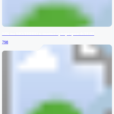
МК на МОЛНИЮ к шапке супергероя ФЛЕШ
798