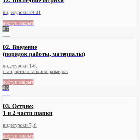
12. Последние штрихи
видеоуроки 39-41
доступ закрыт
# 7
477
02. Введение
(порядок работы, материалы)
видеоуроки 1-6,
стандартная таблица размеров
доступ закрыт
# 8
483
03. Острие:
1 и 2 части шапки
видеоуроки 7, 8
доступ закрыт