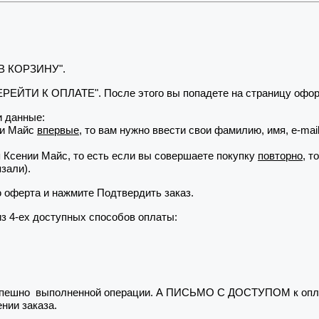
 В КОРЗИНУ".
"ПЕРЕЙТИ К ОПЛАТЕ". После этого вы попадете на страницу офор
 данные:
ии Майс
впервые
, то вам нужно ввести свои фамилию, имя, e-ma
я Ксении Майс, то есть если вы совершаете покупку
повторно
, т
зали).
ю оферта и нажмите Подтвердить заказ.
из 4-ех доступных способов оплаты:
 успешно выполненной операции. А ПИСЬМО С ДОСТУПОМ к опла
нии заказа.