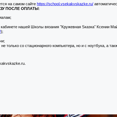
тся на самом сайте
https://school.vsekakvskazke.ru/
автоматичес
АЗУ ПОСЛЕ ОПЛАТЫ
:
иалам;
кабинете нашей Школы вязания "Кружевная Sказка" Ксении Майс 
/
);
чи;
только со стационарного компьютера, но и с ноутбука, а такж
kakvskazke.ru.