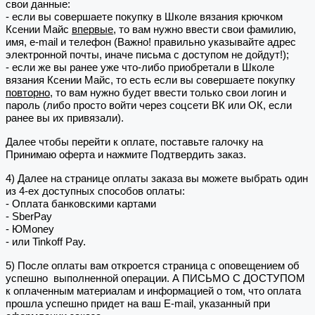
свои данные:
- если вы совершаете покупку в Школе вязания крючком
Ксении Майс
впервые
, то вам нужно ввести свои фамилию,
имя, e-mail и телефон (Важно! правильно указывайте адрес
электронной почты, иначе письма с доступом не дойдут!);
- если же вы ранее уже что-либо приобретали в Школе
вязания Ксении Майс, то есть если вы совершаете покупку
повторно
, то вам нужно будет ввести только свои логин и
пароль (либо просто войти через соцсети ВК или ОК, если
ранее вы их привязали).
Далее чтобы перейти к оплате, поставьте галочку на
Принимаю оферта и нажмите Подтвердить заказ.
4) Далее на странице оплаты заказа вы можете выбрать один
из 4-ех доступных способов оплаты:
- Оплата банковскими картами
- SberPay
- ЮMoney
- или Tinkoff Pay.
5) После оплаты вам откроется страница с оповещением об
успешно выполненной операции. А ПИСЬМО С ДОСТУПОМ
к оплаченным материалам и информацией о том, что оплата
прошла успешно придет на ваш E-mail, указанный при