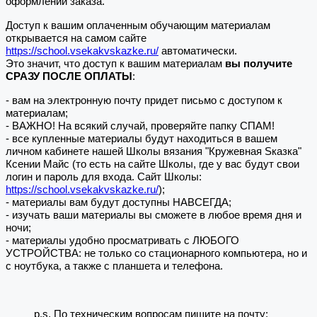
оформлении заказа.
Доступ к вашим оплаченным обучающим материалам
открывается на самом сайте
https://school.vsekakvskazke.ru/
автоматически.
Это значит, что доступ к вашим материалам
вы получите
СРАЗУ ПОСЛЕ ОПЛАТЫ
:
- вам на электронную почту придет письмо с доступом к
материалам;
- ВАЖНО! На всякий случай, проверяйте папку СПАМ!
- все купленные материалы будут находиться в вашем
личном кабинете нашей Школы вязания "Кружевная Sказка"
Ксении Майс (то есть на сайте Школы, где у вас будут свои
логин и пароль для входа. Сайт Школы:
https://school.vsekakvskazke.ru/
);
- материалы вам будут доступны НАВСЕГДА;
- изучать ваши материалы вы сможете в любое время дня и
ночи;
- материалы удобно просматривать с ЛЮБОГО
УСТРОЙСТВА: не только со стационарного компьютера, но и
с ноутбука, а также с планшета и телефона.
p.s. По техническим вопросам пишите на почту: