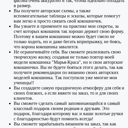
фасона очень аккуратно и так, чтобы идеально попадать
в размер.
Вы получите авторские схемы, а также
вспомогательные таблицы и эскизы, которые помогут
вам легко и просто связать свой кокошничек.
Вы узнаете и примените на практике мои секреты, за
счет которых кокошник так хорошо держит свою форму.
Поэтому в вашем кокошнике можно будет смело не
только ходить, но и даже бегать вприпрыжку, не боясь,
что корона кокошника завалится.
Не ограничивайте себя. Вы сможете реализовать свою
творческую жилку, создавая не только повтор моей
модели кокошника "Марья-Краса", но и свои авторские
кокошнички. Вы не будете бояться этого делать, так как
получите рекомендации по вязанию своих авторских
моделей кокошника. Так поступили уже многие мои
ученицы!!
Вы создадите самую праздничную атмосферу для себя и
своих близких, а если вяжете на заказ, то и для своих
клиентов.
Вы сможете сделать самый запоминающийся и самый
классный подарок своим родным и друзьям. Это
подарок, благодаря которому вас и ваши золотые ручки
с благодарностью будут помнить всегда!
Вы сможете зарабатывать вязанием на заказ, так как