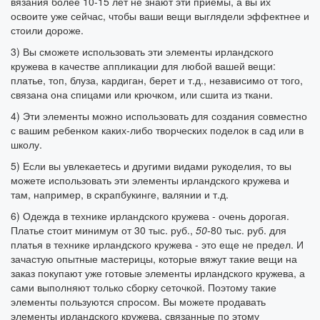
вязания более 10-15 лет не знают эти приемы, а вы их
освоите уже сейчас, чтобы ваши вещи выглядели эффектнее и
стоили дороже.
3) Вы сможете использовать эти элементы ирландского
кружева в качестве аппликации для любой вашей вещи:
платье, топ, блуза, кардиган, берет и т.д., независимо от того,
связана она спицами или крючком, или сшита из ткани.
4) Эти элементы можно использовать для создания совместно
с вашим ребенком каких-либо творческих поделок в сад или в
школу.
5) Если вы увлекаетесь и другими видами рукоделия, то вы
можете использовать эти элементы ирландского кружева и
там, например, в скрапбукинге, валянии и т.д.
6) Одежда в технике ирландского кружева - очень дорогая.
Платье стоит минимум от 30 тыс. руб.,
50
-80 тыс. руб. для
платья в технике ирландского кружева - это еще не предел. И
зачастую опытные мастерицы, которые вяжут такие вещи на
заказ покупают уже готовые элементы ирландского кружева, а
сами выполняют только сборку сеточкой. Поэтому такие
элементы пользуются спросом. Вы можете продавать
элементы ирландского кружева, связанные по этому