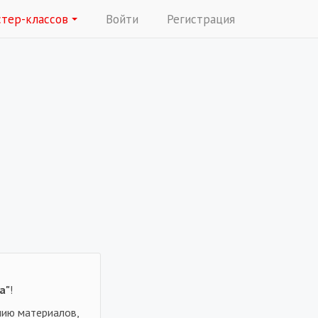
стер-классов
Войти
Регистрация
а"
!
нию материалов,