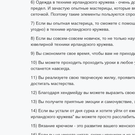
6) Одежда в технике ирландского кружева - очень д
предел. И зачастую опытные мастерицы, которые вя
сеточкой. Поэтому такие элементы пользуются спро
7) Если вы опытная мастерица, то сможете с помо
угодно) в технике ирландского кружева.
8) Если вы совсем-совсем новичок, то не только на
ювелирной техники ирландского кружева.
9) Вы сэкономите свое время, чтобы вам не приходи
10) Вы можете проходить проходить уроки в любое 
останется навсегда.
11) Вы реализуете свою творческую жилку, проявить
достигать мастерства.
12) Благодаря хендмейду вы можете выразить свою 
13) Вы получите приятные эмоции и самочувствие,
14) Если вы устали от дня сурка и хотите уйти от е
ирландского кружева" вы можете просто расслабить
15) Вязание крючком - это развитие вашего женск
16) Если вы не умеете читать схемы крючком и из-з