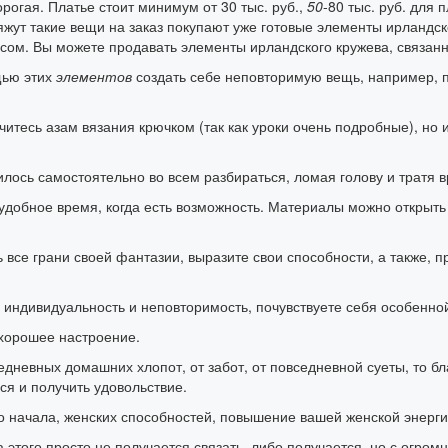
орогая. Платье стоит минимум от 30 тыс. руб.,
50
-80 тыс. руб. для 
жут такие вещи на заказ покупают уже готовые элементы ирландск
сом. Вы можете продавать элементы ирландского кружева, связанны
щью этих
элементов
создать себе неповторимую вещь, например, пла
учитесь азам вязания крючком (так как уроки очень подробные), но
лось самостоятельно во всем разбираться, ломая голову и тратя в
удобное время, когда есть возможность. Материалы можно открыть 
 все грани своей фантазии, выразите свои способности, а также, п
индивидуальность и неповторимость, почувствуете себя особенной, 
 хорошее настроение.
жедневных домашних хлопот, от забот, от повседневной суеты, то бл
ся и получить удовольствие.
ого начала, женских способностей, повышение вашей женской энер
а этого просто не получается связать, либо получается, но с огро