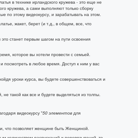
платья в технике ирландского кружева - это еще не
ого кружева, а сами выполняют только сборку
е по этому видеокурсу, и зарабатывать на этом.
тье, жакет, берет (и т.д., в общем, все, что
 и это станет первым шагом на пути освоения
ремя, которое вы хотели провести с семьей.
и посмотреть в любое время. Доступ к ним у вас
ройдя уроки курса, вы будете совершенствоваться и
не такой как все и будете выделяться из толпы.
агодаря видеокурсу "
50
элементов
для
гии, что позволяет женщине быть Женщиной.
мным количеством распусканий и перевязываний, то