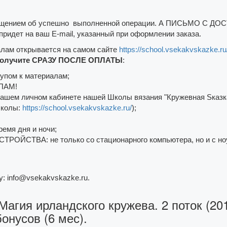
овещением об успешно выполненной операции. А ПИСЬМО С ДО
ридет на ваш E-mail, указанный при оформлении заказа.
лам открывается на самом сайте
https://school.vsekakvskazke.ru
получите СРАЗУ ПОСЛЕ ОПЛАТЫ
:
тупом к материалам;
СПАМ!
вашем личном кабинете нашей Школы вязания "Кружевная Sказка"
Школы:
https://school.vsekakvskazke.ru/
);
емя дня и ночи;
РОЙСТВА: не только со стационарного компьютера, но и с ноу
у: info@vsekakvskazke.ru.
Магия ирландского кружева. 2 поток (20
бонусов (6 мес).