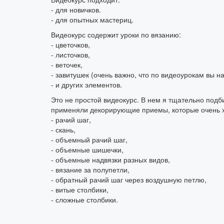
- для новичков.
- для опытных мастериц.
Видеокурс содержит уроки по вязанию:
- цветочков,
- листочков,
- веточек,
- завитушек (очень важно, что по видеоурокам вы н
- и других элементов.
Это не простой видеокурс. В нем я тщательно подб
применяли декорирующие приемы, которые очень х
- рачий шаг,
- скань,
- объемный рачий шаг,
- объемные шишечки,
- объемные надвязки разных видов,
- вязание за полупетли,
- обратный рачий шаг через воздушную петлю,
- витые столбики,
- сложные столбики.