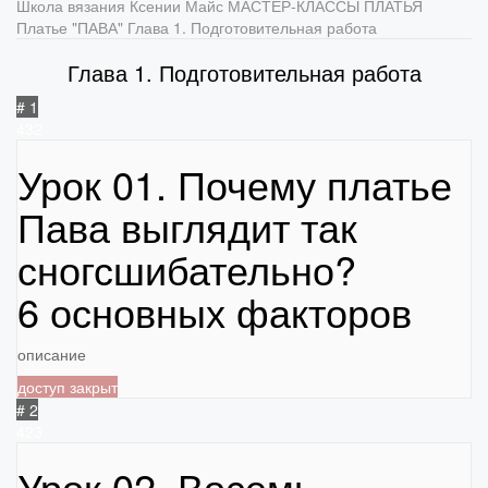
Школа вязания Ксении Майс
МАСТЕР-КЛАССЫ
ПЛАТЬЯ
Платье "ПАВА"
Глава 1. Подготовительная работа
Глава 1. Подготовительная работа
# 1
432
Урок 01. Почему платье
Пава выглядит так
сногсшибательно?
6 основных факторов
описание
доступ закрыт
# 2
423
Урок 02. Восемь