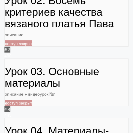
критериев качества
вязаного платья Пава
описание
доступ закрыт
# 3
490
Урок 03. Основные
материалы
описание + видеоурок №1
доступ закрыт
# 4
443
Урок 04. Материалы-