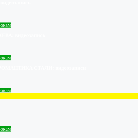
видеозапись
рокам
ЕВА: видеозапись
рокам
РОМАНТИКА СТАЛИ: видеозаписи
рокам
рокам