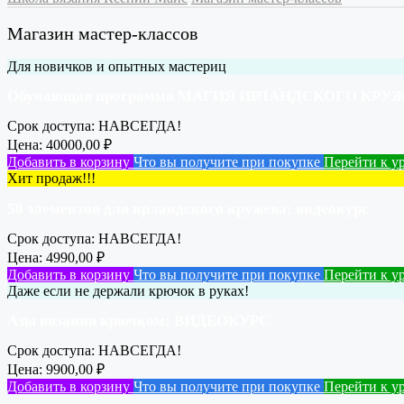
Магазин мастер-классов
Для новичков и опытных мастериц
Обучающая программа МАГИЯ ИРЛАНДСКОГО КРУЖЕВ
Срок доступа:
НАВСЕГДА!
Цена:
40000,00
₽
Добавить в корзину
Что вы получите при покупке
Перейти к у
Хит продаж!!!
50 элементов для ирландского кружева: видеокурс
Срок доступа:
НАВСЕГДА!
Цена:
4990,00
₽
Добавить в корзину
Что вы получите при покупке
Перейти к у
Даже если не держали крючок в руках!
Азы вязания крючком: ВИДЕОКУРС
Срок доступа:
НАВСЕГДА!
Цена:
9900,00
₽
Добавить в корзину
Что вы получите при покупке
Перейти к у