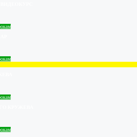
иниВИДЕОКУРС
рокам
НАР
рокам
ЖЕВА
рокам
КОГО КРУЖЕВА
рокам