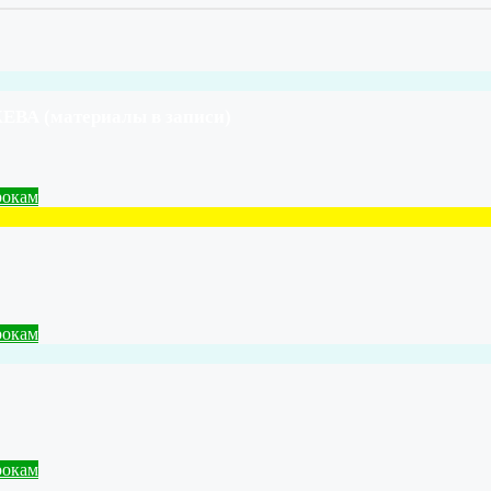
А (материалы в записи)
рокам
рокам
рокам