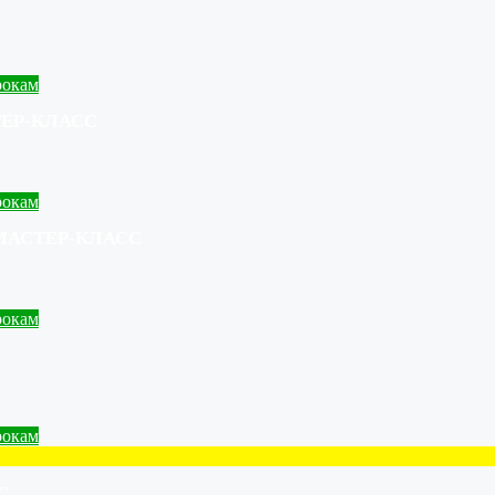
рокам
СТЕР-КЛАСС
рокам
 МАСТЕР-КЛАСС
рокам
рокам
С