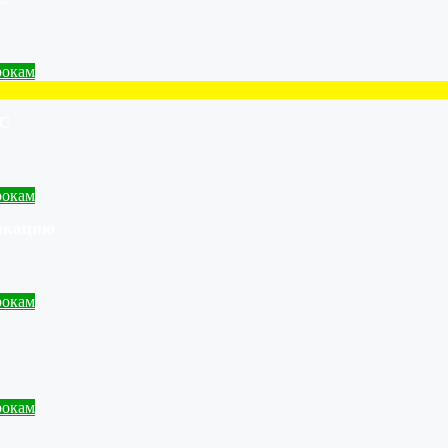
рокам
С
рокам
икацию
рокам
рокам