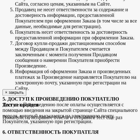
Сайта, согласно ценам, указанным на Сайте.
Продавец не несет ответственности за содержание и
достоверность информации, предоставленной
Покупателем при оформлении Заказа (в том числе за все
данные, необходимые для регистрации).
Покупатель несет ответственность за достоверность
предоставленной информации при оформлении Заказа.
Договор купли-продажи дистанционным способом
между Продавцом и Покупателем считается
заключенным с момента получения Продавцом
сообщения о намерении Покупателя приобрести
Произведение.
Информация об оформлении Заказа и произведенных
платежах за Произведение направляется Покупателю на
электронную почту, указанную при регистрации на
Сайте.
×
закрыть
5. ДОСТУП К ПРОИЗВЕДЕНИЮ ПОКУПАТЕЛЮ
Доступ к Произведению после оплаты осуществляется с
Тест не пройден
помощью введения на закрытой странице Сайта специального
пароля, который высылается на электронную почту
Пожалуйста, исправьте ответы и отправьте тест еще раз
Покупателя, указанную при регистрации.
6. ОТВЕТСТВЕННОСТЬ ПОКУПАТЕЛЯ