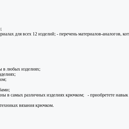
;
иалах для всех 12 изделий; - перечень материалов-аналогов, ко
ы в любых изделиях;
зделиях;
ом;
бами;
ужны в самых различных изделиях крючком; - приобретете навы
 техниках вязания крючком.