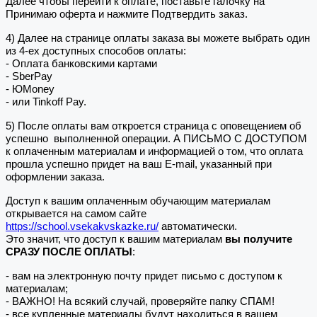
Далее чтобы перейти к оплате, поставьте галочку на
Принимаю оферта и нажмите Подтвердить заказ.
4) Далее на странице оплаты заказа вы можете выбрать один
из 4-ех доступных способов оплаты:
- Оплата банковскими картами
- SberPay
- ЮMoney
- или Tinkoff Pay.
5) После оплаты вам откроется страница с оповещением об
успешно выполненной операции. А ПИСЬМО С ДОСТУПОМ
к оплаченным материалам и информацией о том, что оплата
прошла успешно придет на ваш E-mail, указанный при
оформлении заказа.
Доступ к вашим оплаченным обучающим материалам
открывается на самом сайте
https://school.vsekakvskazke.ru/
автоматически.
Это значит, что доступ к вашим материалам
вы получите
СРАЗУ ПОСЛЕ ОПЛАТЫ
:
- вам на электронную почту придет письмо с доступом к
материалам;
- ВАЖНО! На всякий случай, проверяйте папку СПАМ!
- все купленные материалы будут находиться в вашем