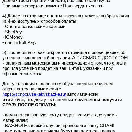
Далее чтобы перейти к оплате, поставьте галочку на
Принимаю оферта и нажмите Подтвердить заказ.
4) Далее на странице оплаты заказа вы можете выбрать один
из 4-ех доступных способов оплаты:
- Оплата банковскими картами
- SberPay
- ЮMoney
- или Tinkoff Pay.
5) После оплаты вам откроется страница с оповещением об
успешно выполненной операции. А ПИСЬМО С ДОСТУПОМ
к оплаченным материалам и информацией о том, что оплата
прошла успешно придет на ваш E-mail, указанный при
оформлении заказа.
Доступ к вашим оплаченным обучающим материалам
открывается на самом сайте
https://school.vsekakvskazke.ru/
автоматически.
Это значит, что доступ к вашим материалам
вы получите
СРАЗУ ПОСЛЕ ОПЛАТЫ
:
- вам на электронную почту придет письмо с доступом к
материалам;
- ВАЖНО! На всякий случай, проверяйте папку СПАМ!
- все купленные материалы будут находиться в вашем