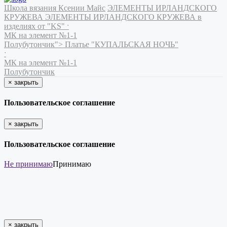
Школа вязания Ксении Майс
ЭЛЕМЕНТЫ ИРЛАНДСКОГО
КРУЖЕВА
ЭЛЕМЕНТЫ ИРЛАНДСКОГО КРУЖЕВА в
изделиях от "KS"
ˑ
МК на элемент №1-1
Полубутончик">
Платье "КУПАЛЬСКАЯ НОЧЬ"
ˑ
МК на элемент №1-1
Полубутончик
×
закрыть
Пользовательское соглашение
×
закрыть
Пользовательское соглашение
Не принимаю
Принимаю
×
закрыть