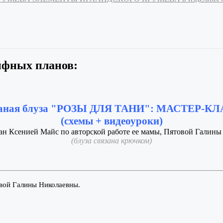
ифных планов:
аная блуза "РОЗЫ ДЛЯ ТАНИ": МАСТЕР-К
(схемы + видеоуроки)
ан Ксенией Майс по авторской работе ее мамы, Пятовой Галины
(блуза связана крючком)
вой Галины Николаевны.