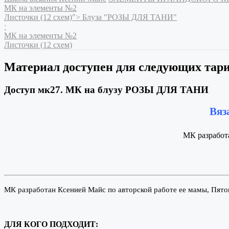
МК на элементы №2
Листочки (12 схем)">
Блуза "РОЗЫ ДЛЯ ТАНИ"
ˑ
МК на элементы №2
Листочки (12 схем)
Материал доступен для следующих тар
Доступ мк27. МК на блузу РОЗЫ ДЛЯ ТАНИ
Вяз
МК разработ
МК разработан Ксенией Майс по авторской работе ее мамы, Пято
ДЛЯ КОГО ПОДХОДИТ: