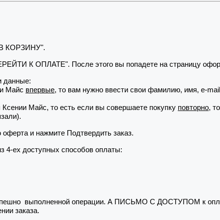
 В КОРЗИНУ".
"ПЕРЕЙТИ К ОПЛАТЕ". После этого вы попадете на страницу офор
 данные:
ии Майс
впервые
, то вам нужно ввести свои фамилию, имя, e-ma
я Ксении Майс, то есть если вы совершаете покупку
повторно
, т
зали).
ю оферта и нажмите Подтвердить заказ.
из 4-ех доступных способов оплаты:
 успешно выполненной операции. А ПИСЬМО С ДОСТУПОМ к опла
нии заказа.