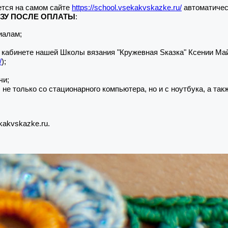
тся на самом сайте
https://school.vsekakvskazke.ru/
автоматичес
АЗУ ПОСЛЕ ОПЛАТЫ
:
иалам;
кабинете нашей Школы вязания "Кружевная Sказка" Ксении Майс 
/
);
чи;
только со стационарного компьютера, но и с ноутбука, а такж
kakvskazke.ru.