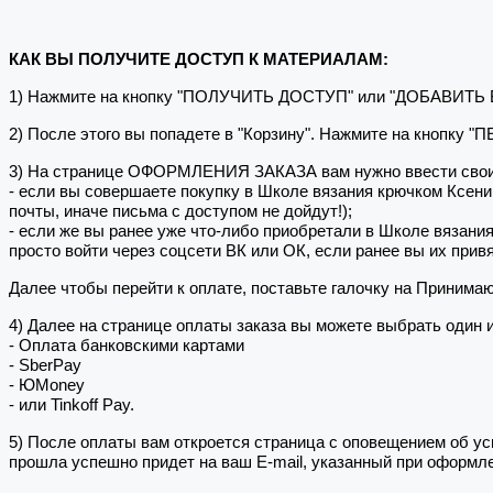
КАК ВЫ ПОЛУЧИТЕ ДОСТУП К МАТЕРИАЛАМ:
1) Нажмите на кнопку "ПОЛУЧИТЬ ДОСТУП" или "ДОБАВИТЬ
2) После этого вы попадете в "Корзину". Нажмите на кнопку 
3) На странице ОФОРМЛЕНИЯ ЗАКАЗА вам нужно ввести свои
- если вы совершаете покупку в Школе вязания крючком Ксен
почты, иначе письма с доступом не дойдут!);
- если же вы ранее уже что-либо приобретали в Школе вязани
просто войти через соцсети ВК или ОК, если ранее вы их привя
Далее чтобы перейти к оплате, поставьте галочку на Принима
4) Далее на странице оплаты заказа вы можете выбрать один 
- Оплата банковскими картами
- SberPay
- ЮMoney
- или Tinkoff Pay.
5) После оплаты вам откроется страница с оповещением об
прошла успешно придет на ваш E-mail, указанный при оформле