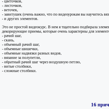
- цветочков,
- листочков,
- веточек,
- завитушек (очень важно, что по видеоурокам вы научитесь вяз
- и других элементов.
Это не простой видеокурс. В нем я тщательно подбирала элеме
декорирующие приемы, которые очень характерны для элемент
- рачий шаг,
- скань,
- объемный рачий шаг,
- объемные шишечки,
- объемные надвязки разных видов,
- вязание за полупетли,
- обратный рачий шаг через воздушную петлю,
- витые столбики,
- сложные столбики.
16 прич