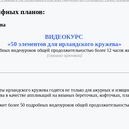
ифных планов:
ева
ВИДЕОКУРС
«50 элементов для ирландского кружева»
обных видеоуроков общей продолжительностью более 12 часов жи
(связано крючком)
ты ирландского кружева годятся не только для ажурных и изящны
 в качестве аппликаций на вязаных береточках, кофточках, плать
жит более 50 подробных видеоуроков общей продолжительностью