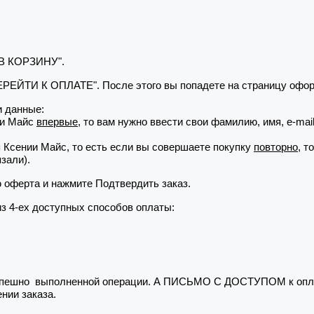
 В КОРЗИНУ".
"ПЕРЕЙТИ К ОПЛАТЕ". После этого вы попадете на страницу офор
 данные:
ии Майс
впервые
, то вам нужно ввести свои фамилию, имя, e-ma
я Ксении Майс, то есть если вы совершаете покупку
повторно
, т
зали).
ю оферта и нажмите Подтвердить заказ.
из 4-ех доступных способов оплаты:
 успешно выполненной операции. А ПИСЬМО С ДОСТУПОМ к опла
нии заказа.