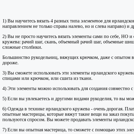
1) Вы научитесь вязать 4 разных типа
элементов
для ирландског
направлением не только справа налево, но и слева направо) и 
2) Вы не просто научитесь вязать элементы сами по себе, НО 
кружева: рачий шаг, скань, объемный рачий шаг, объемные шиш
сложные столбики.
Большинство рукодельниц, вяжущих крючком, даже с опытом вяз
дороже.
3) Вы сможете использовать эти элементы ирландского кружева в
спицами или крючком, или сшита из ткани.
4) Эти элементы можно использовать для создания совместно с
5) Если вы увлекаетесь и другими видами рукоделия, то вы мож
6) Одежда в технике ирландского кружева - очень дорогая. Пла
опытные мастерицы, которые вяжут такие вещи на заказ покуп
пользуются спросом. Вы можете продавать элементы ирландског
7) Если вы опытная мастерица, то сможете с помощью этих
эле