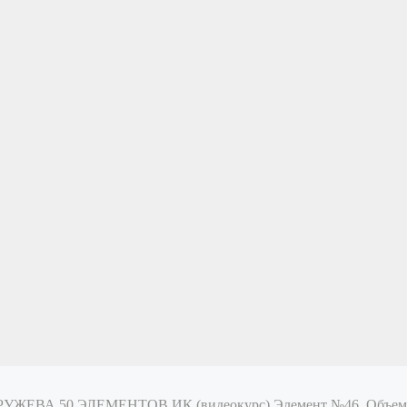
КРУЖЕВА
50 ЭЛЕМЕНТОВ ИК (видеокурс)
Элемент №46. Объем