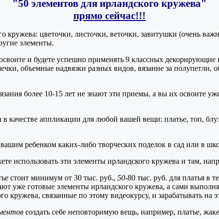
"50 элементов для ирландского кружева"
прямо сейчас!!!
о кружева: цветочки, листочки, веточки, завитушки (очень важн
другие элементы.
и освоите и будете успешно применять 9 классных декорирующие
ечки, объемные надвязки разных видов, вязание за полупетли, 
ания более 10-15 лет не знают эти приемы, а вы их освоите уж
 качестве аппликации для любой вашей вещи: платье, топ, блуза, 
 вашим ребенком каких-либо творческих поделок в сад или в шко
ете использовать эти элементы ирландского кружева и там, напри
тье стоит минимум от 30 тыс. руб.,
50
-80 тыс. руб. для платья в 
ают уже готовые элементы ирландского кружева, а сами выполня
о кружева, связанные по этому видеокурсу, и зарабатывать на э
ментов
создать себе неповторимую вещь, например, платье, жакет,