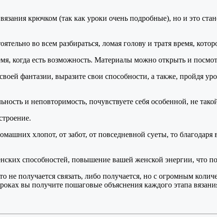
м вязания крючком (так как уроки очень подробные), но и это с
ятельно во всем разбираться, ломая голову и тратя время, котор
я, когда есть возможность. Материалы можно открыть и посмотре
своей фантазии, выразите свои способности, а также, пройдя уро
ость и неповторимость, почувствуете себя особенной, не такой 
строение.
омашних хлопот, от забот, от повседневной суеты, то благодаря 
 женских способностей, повышение вашей женской энергии, что
сто не получается связать, либо получается, но с огромным коли
еоуроках вы получите пошаговые объяснения каждого этапа вязани