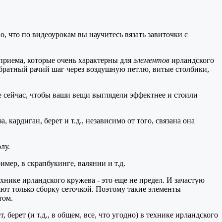
о, что по видеоурокам вы научитесь вязать завиточки с
 приема, которые очень характерны для
элементов
ирландского
обратный рачий шаг через воздушную петлю, витые столбики,
е сейчас, чтобы ваши вещи выглядели эффектнее и стоили
кардиган, берет и т.д., независимо от того, связана она
лу.
мер, в скрапбукинге, валянии и т.д.
технике ирландского кружева - это еще не предел. И зачастую
ют только сборку сеточкой. Поэтому такие элементы
том.
 берет (и т.д., в общем, все, что угодно) в технике ирландского