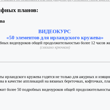
ифных планов:
ева
ВИДЕОКУРС
«50 элементов для ирландского кружева»
обных видеоуроков общей продолжительностью более 12 часов жи
(связано крючком)
ты ирландского кружева годятся не только для ажурных и изящны
 в качестве аппликаций на вязаных береточках, кофточках, плать
жит более 50 подробных видеоуроков общей продолжительностью