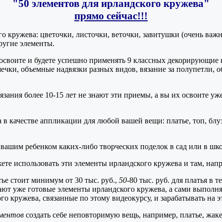
"50 элементов для ирландского кружева"
прямо сейчас!!!
о кружева: цветочки, листочки, веточки, завитушки (очень важн
другие элементы.
и освоите и будете успешно применять 9 классных декорирующие
ечки, объемные надвязки разных видов, вязание за полупетли, 
ания более 10-15 лет не знают эти приемы, а вы их освоите уж
 качестве аппликации для любой вашей вещи: платье, топ, блуза, 
 вашим ребенком каких-либо творческих поделок в сад или в шко
ете использовать эти элементы ирландского кружева и там, напри
тье стоит минимум от 30 тыс. руб.,
50
-80 тыс. руб. для платья в 
ают уже готовые элементы ирландского кружева, а сами выполня
о кружева, связанные по этому видеокурсу, и зарабатывать на э
ментов
создать себе неповторимую вещь, например, платье, жакет,