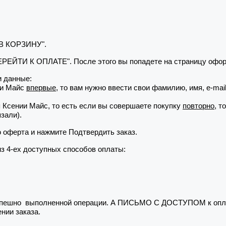
 В КОРЗИНУ".
"ПЕРЕЙТИ К ОПЛАТЕ". После этого вы попадете на страницу офор
 данные:
ии Майс
впервые
, то вам нужно ввести свои фамилию, имя, e-ma
я Ксении Майс, то есть если вы совершаете покупку
повторно
, т
зали).
ю оферта и нажмите Подтвердить заказ.
из 4-ех доступных способов оплаты:
 успешно выполненной операции. А ПИСЬМО С ДОСТУПОМ к опла
нии заказа.