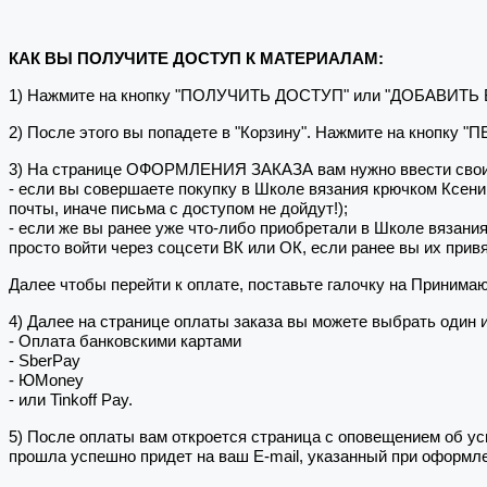
КАК ВЫ ПОЛУЧИТЕ ДОСТУП К МАТЕРИАЛАМ:
1) Нажмите на кнопку "ПОЛУЧИТЬ ДОСТУП" или "ДОБАВИТЬ
2) После этого вы попадете в "Корзину". Нажмите на кнопку 
3) На странице ОФОРМЛЕНИЯ ЗАКАЗА вам нужно ввести свои
- если вы совершаете покупку в Школе вязания крючком Ксен
почты, иначе письма с доступом не дойдут!);
- если же вы ранее уже что-либо приобретали в Школе вязани
просто войти через соцсети ВК или ОК, если ранее вы их привя
Далее чтобы перейти к оплате, поставьте галочку на Принима
4) Далее на странице оплаты заказа вы можете выбрать один 
- Оплата банковскими картами
- SberPay
- ЮMoney
- или Tinkoff Pay.
5) После оплаты вам откроется страница с оповещением об
прошла успешно придет на ваш E-mail, указанный при оформле