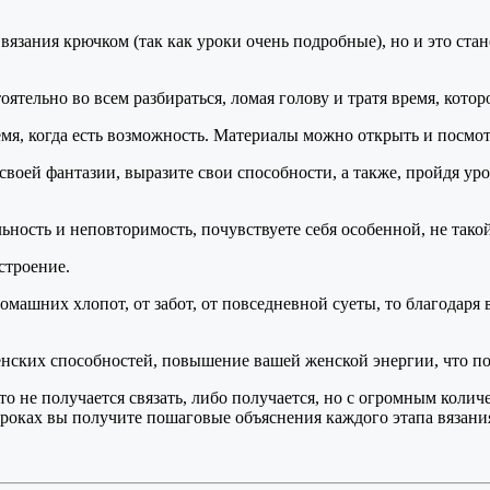
м вязания крючком (так как уроки очень подробные), но и это с
ятельно во всем разбираться, ломая голову и тратя время, котор
я, когда есть возможность. Материалы можно открыть и посмотре
своей фантазии, выразите свои способности, а также, пройдя уро
ость и неповторимость, почувствуете себя особенной, не такой 
строение.
омашних хлопот, от забот, от повседневной суеты, то благодаря 
 женских способностей, повышение вашей женской энергии, что
сто не получается связать, либо получается, но с огромным коли
еоуроках вы получите пошаговые объяснения каждого этапа вязани