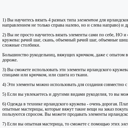
1) Вы научитесь вязать 4 разных типа
элементов
для ирландског
направлением не только справа налево, но и слева направо) и 
2) Вы не просто научитесь вязать элементы сами по себе, НО 
кружева: рачий шаг, скань, объемный рачий шаг, объемные шиш
сложные столбики.
Большинство рукодельниц, вяжущих крючком, даже с опытом вяз
дороже.
3) Вы сможете использовать эти элементы ирландского кружева в
спицами или крючком, или сшита из ткани.
4) Эти элементы можно использовать для создания совместно с
5) Если вы увлекаетесь и другими видами рукоделия, то вы мож
6) Одежда в технике ирландского кружева - очень дорогая. Пла
опытные мастерицы, которые вяжут такие вещи на заказ покуп
пользуются спросом. Вы можете продавать элементы ирландског
7) Если вы опытная мастерица, то сможете с помощью этих
эле