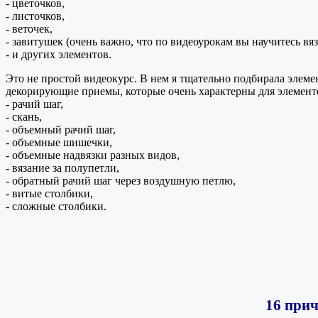
- цветочков,
- листочков,
- веточек,
- завитушек (очень важно, что по видеоурокам вы научитесь вяз
- и других элементов.
Это не простой видеокурс. В нем я тщательно подбирала элеме
декорирующие приемы, которые очень характерны для элемент
- рачий шаг,
- скань,
- объемный рачий шаг,
- объемные шишечки,
- объемные надвязки разных видов,
- вязание за полупетли,
- обратный рачий шаг через воздушную петлю,
- витые столбики,
- сложные столбики.
16 прич