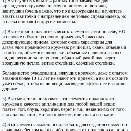
1) Вы научитесь вязать 4 разных типа
элементов
для
ирландского кружева: цветочки, листочки, веточки,
завитушки (очень важно, что по видеоурокам вы научитесь
вязать завиточки с направлением не только справа налево, но
и слева направо) и другие элементы.
2) Вы не просто научитесь вязать элементы сами по себе, НО
и освоите и будете успешно применять 9 классных
декорирующие приема, которые очень характерны для
элементов
ирландского кружева: рачий шаг, скань, объемный
рачий шаг, объемные шишечки, объемные надвязки разных
видов, вязание за полупетли, обратный рачий шаг через
воздушную петлю, витые столбики, сложные столбики.
Большинство рукодельниц, вяжущих крючком, даже с опытом
вязания более 10-15 лет не знают эти приемы, а вы их освоите
уже сейчас, чтобы ваши вещи выглядели эффектнее и стоили
дороже.
3) Вы сможете использовать эти элементы ирландского
кружева в качестве аппликации для любой вашей вещи:
платье, топ, блуза, кардиган, берет и т.д., независимо от того,
связана она спицами или крючком, или сшита из ткани.
4) Эти элементы можно использовать для создания совместно
с вашим ребенком каких-либо творческих поделок в сад или в