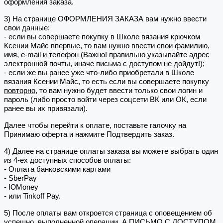
оформления заказа.
3) На странице ОФОРМЛЕНИЯ ЗАКАЗА вам нужно ввести
свои данные:
- если вы совершаете покупку в Школе вязания крючком
Ксении Майс
впервые
, то вам нужно ввести свои фамилию,
имя, e-mail и телефон (Важно! правильно указывайте адрес
электронной почты, иначе письма с доступом не дойдут!);
- если же вы ранее уже что-либо приобретали в Школе
вязания Ксении Майс, то есть если вы совершаете покупку
повторно
, то вам нужно будет ввести только свои логин и
пароль (либо просто войти через соцсети ВК или ОК, если
ранее вы их привязали).
Далее чтобы перейти к оплате, поставьте галочку на
Принимаю оферта и нажмите Подтвердить заказ.
4) Далее на странице оплаты заказа вы можете выбрать один
из 4-ех доступных способов оплаты:
- Оплата банковскими картами
- SberPay
- ЮMoney
- или Tinkoff Pay.
5) После оплаты вам откроется страница с оповещением об
успешно выполненной операции. А ПИСЬМО С ДОСТУПОМ