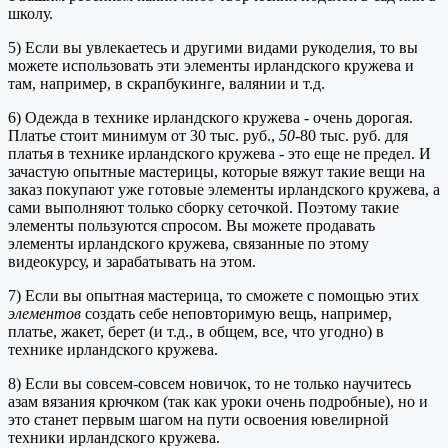
школу.
5) Если вы увлекаетесь и другими видами рукоделия, то вы
можете использовать эти элементы ирландского кружева и
там, например, в скрапбукинге, валянии и т.д.
6) Одежда в технике ирландского кружева - очень дорогая.
Платье стоит минимум от 30 тыс. руб.,
50
-80 тыс. руб. для
платья в технике ирландского кружева - это еще не предел. И
зачастую опытные мастерицы, которые вяжут такие вещи на
заказ покупают уже готовые элементы ирландского кружева, а
сами выполняют только сборку сеточкой. Поэтому такие
элементы пользуются спросом. Вы можете продавать
элементы ирландского кружева, связанные по этому
видеокурсу, и зарабатывать на этом.
7) Если вы опытная мастерица, то сможете с помощью этих
элементов
создать себе неповторимую вещь, например,
платье, жакет, берет (и т.д., в общем, все, что угодно) в
технике ирландского кружева.
8) Если вы совсем-совсем новичок, то не только научитесь
азам вязания крючком (так как уроки очень подробные), но и
это станет первым шагом на пути освоения ювелирной
техники ирландского кружева.