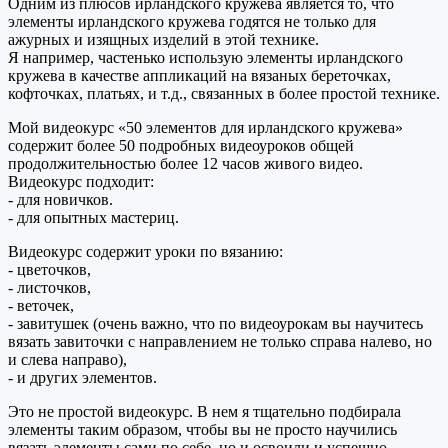
Одним из плюсов ирландского кружева является то, что
элементы ирландского кружева годятся не только для
ажурных и изящных изделий в этой технике.
Я например, частенько использую элементы ирландского
кружева в качестве аппликаций на вязаных береточках,
кофточках, платьях, и т.д., связанных в более простой технике.
Мой видеокурс «50 элементов для ирландского кружева»
содержит более 50 подробных видеоуроков общей
продолжительностью более 12 часов живого видео.
Видеокурс подходит:
- для новичков.
- для опытных мастериц.
Видеокурс содержит уроки по вязанию:
- цветочков,
- листочков,
- веточек,
- завитушек (очень важно, что по видеоурокам вы научитесь
вязать завиточки с направлением не только справа налево, но
и слева направо),
- и других элементов.
Это не простой видеокурс. В нем я тщательно подбирала
элементы таким образом, чтобы вы не просто научились
вязать элементы сами по себе, но и освоили и успешно