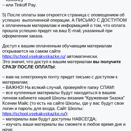
– или Tinkoff Pay.
5) После оплаты вам откроется страница с оповещением об
успешно выполненной операции. А ПИСЬМО С ДОСТУПОМ
к оплаченным материалам и информацией о том, что оплата
прошла успешно придет на ваш E-mail, указанный при
оформлении заказа.
Доступ к вашим оплаченным обучающим материалам
открывается на самом сайте
https://school.vsekakvskazke.ru/
автоматически.
Это значит, что доступ к вашим материалам
вы получите
СРАЗУ ПОСЛЕ ОПЛАТЫ
:
– вам на электронную почту придет письмо с доступом к
материалам;
– ВАЖНО! На всякий случай, проверяйте папку СПАМ!
– все купленные материалы будут находиться в вашем
личном кабинете нашей Школы вязания “Кружевная Sказка”
Ксении Майс (то есть на сайте Школы, где у вас будут свои
логин и пароль для входа. Сайт Школы:
https://school.vsekakvskazke.ru/
);
– материалы вам будут доступны НАВСЕГДА;
– изучать ваши материалы вы сможете в любое время дня и
ночи;