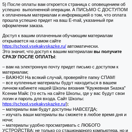
5) После оплаты вам откроется страница с оповещением об
успешно выполненной операции. А ПИСЬМО С ДОСТУПОМ
к оплаченным материалам и информацией о том, что оплата
прошла успешно придет на ваш E-mail, указанный при
оформлении заказа.
Доступ к вашим оплаченным обучающим материалам
открывается на самом сайте
https://school.vsekakvskazke.ru/
автоматически.
Это значит, что доступ к вашим материалам
вы получите
СРАЗУ ПОСЛЕ ОПЛАТЫ
:
– вам на электронную почту придет письмо с доступом к
материалам;
– ВАЖНО! На всякий случай, проверяйте папку СПАМ!
– все купленные материалы будут находиться в вашем
личном кабинете нашей Школы вязания “Кружевная Sказка”
Ксении Майс (то есть на сайте Школы, где у вас будут свои
логин и пароль для входа. Сайт Школы:
https://school.vsekakvskazke.ru/
);
– материалы вам будут доступны НАВСЕГДА;
– изучать ваши материалы вы сможете в любое время дня и
ночи;
– материалы удобно просматривать с ЛЮБОГО
УСТРОЙСТВА: не только со стационарного компьютера, но и