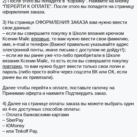
2) После этого вы попадете в “Корзину”. Нажмите на кнопку
“ПЕРЕЙТИ К ОПЛАТЕ”. После этого вы попадете на страницу
оформления заказа.
3) На странице ОФОРМЛЕНИЯ ЗАКАЗА вам нужно ввести
свои данные:
– если вы совершаете покупку в Школе вязания крючком
Ксении Майс
впервые
, то вам нужно ввести свои фамилию,
имя, e-mail и телефон (Важно! правильно указывайте адрес
электронной почты, иначе письма с доступом не дойдут!);
– если же вы ранее уже что-либо приобретали в Школе
вязания Ксении Майс, то есть если вы совершаете покупку
повторно
, то вам нужно будет ввести только свои логин и
пароль (либо просто войти через соцсети ВК или ОК, если
ранее вы их привязали).
Далее чтобы перейти к оплате, поставьте галочку на
Принимаю оферта и нажмите Подтвердить заказ.
4) Далее на странице оплаты заказа вы можете выбрать один
из 4-ех доступных способов оплаты:
– Оплата банковскими картами
– SberPay
– ЮMoney
– или Tinkoff Pay.