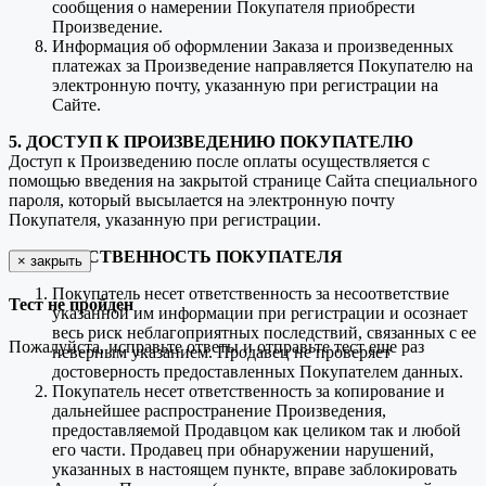
сообщения о намерении Покупателя приобрести
Произведение.
Информация об оформлении Заказа и произведенных
платежах за Произведение направляется Покупателю на
электронную почту, указанную при регистрации на
Сайте.
5. ДОСТУП К ПРОИЗВЕДЕНИЮ ПОКУПАТЕЛЮ
Доступ к Произведению после оплаты осуществляется с
помощью введения на закрытой странице Сайта специального
пароля, который высылается на электронную почту
Покупателя, указанную при регистрации.
6. ОТВЕТСТВЕННОСТЬ ПОКУПАТЕЛЯ
×
закрыть
Покупатель несет ответственность за несоответствие
Тест не пройден
указанной им информации при регистрации и осознает
весь риск неблагоприятных последствий, связанных с ее
Пожалуйста, исправьте ответы и отправьте тест еще раз
неверным указанием. Продавец не проверяет
достоверность предоставленных Покупателем данных.
Покупатель несет ответственность за копирование и
дальнейшее распространение Произведения,
предоставляемой Продавцом как целиком так и любой
его части. Продавец при обнаружении нарушений,
указанных в настоящем пункте, вправе заблокировать