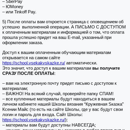
– SberPay
– ЮMoney
– или Tinkoff Pay.
5) После оплаты вам откроется страница с оповещением об
успешно выполненной операции. А ПИСЬМО С ДОСТУПОМ
к оплаченным материалам и информацией о том, что оплата
прошла успешно придет на ваш E-mail, указанный при
оформлении заказа.
Доступ к вашим оплаченным обучающим материалам
открывается на самом сайте
https://school.vsekakvskazke.ru/
автоматически.
Это значит, что доступ к вашим материалам
вы получите
СРАЗУ ПОСЛЕ ОПЛАТЫ
:
– вам на электронную почту придет письмо с доступом к
материалам;
– ВАЖНО! На всякий случай, проверяйте папку СПАМ!
– все купленные материалы будут находиться в вашем
личном кабинете нашей Школы вязания “Кружевная Sказка”
Ксении Майс (то есть на сайте Школы, где у вас будут свои
логин и пароль для входа. Сайт Школы:
https://school.vsekakvskazke.ru/
);
– материалы вам будут доступны НАВСЕГДА;