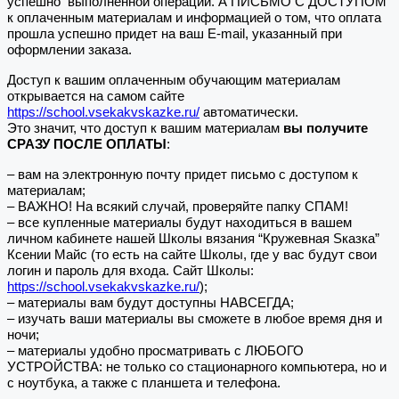
успешно выполненной операции. А ПИСЬМО С ДОСТУПОМ
к оплаченным материалам и информацией о том, что оплата
прошла успешно придет на ваш E-mail, указанный при
оформлении заказа.
Доступ к вашим оплаченным обучающим материалам
открывается на самом сайте
https://school.vsekakvskazke.ru/
автоматически.
Это значит, что доступ к вашим материалам
вы получите
СРАЗУ ПОСЛЕ ОПЛАТЫ
:
– вам на электронную почту придет письмо с доступом к
материалам;
– ВАЖНО! На всякий случай, проверяйте папку СПАМ!
– все купленные материалы будут находиться в вашем
личном кабинете нашей Школы вязания “Кружевная Sказка”
Ксении Майс (то есть на сайте Школы, где у вас будут свои
логин и пароль для входа. Сайт Школы:
https://school.vsekakvskazke.ru/
);
– материалы вам будут доступны НАВСЕГДА;
– изучать ваши материалы вы сможете в любое время дня и
ночи;
– материалы удобно просматривать с ЛЮБОГО
УСТРОЙСТВА: не только со стационарного компьютера, но и
с ноутбука, а также с планшета и телефона.