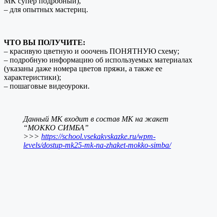
МК супер подробный),
– для опытных мастериц.
ЧТО ВЫ ПОЛУЧИТЕ:
– красивую цветную и ооочень ПОНЯТНУЮ схему;
– подробную информацию об используемых материалах
(указаны даже номера цветов пряжи, а также ее
характеристики);
– пошаговые видеоуроки.
Данный МК входит в состав МК на жакет
“МОККО СИМБА”
>>>
https://school.vsekakvskazke.ru/wpm-
levels/dostup-mk25-mk-na-zhaket-mokko-simba/