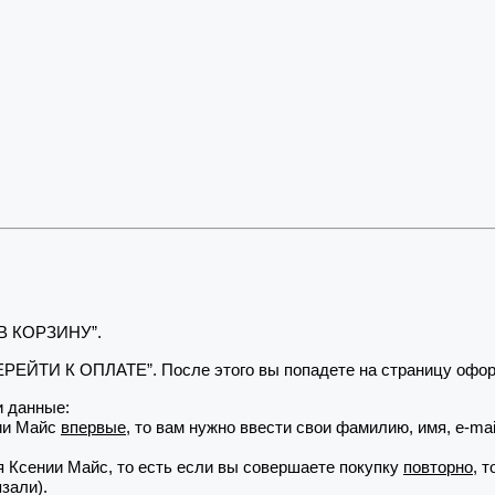
 В КОРЗИНУ”.
“ПЕРЕЙТИ К ОПЛАТЕ”. После этого вы попадете на страницу офор
 данные:
нии Майс
впервые
, то вам нужно ввести свои фамилию, имя, e-ma
я Ксении Майс, то есть если вы совершаете покупку
повторно
, 
зали).