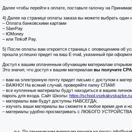
Далее чтобы перейти к оплате, поставьте галочку на Принима
4) Далее на странице оплаты заказа вы можете выбрать один 
– Оплата банковскими картами
– SberPay
– ЮMoney
– или Tinkoff Pay.
5) После оплаты вам откроется страница с оповещением об
прошла успешно придет на ваш E-mail, указанный при оформле
Доступ к вашим оплаченным обучающим материалам открывае
Это значит, что доступ к вашим материалам
вы получите СР
– вам на электронную почту придет письмо с доступом к мате
– ВАЖНО! На всякий случай, проверяйте папку СПАМ!
– все купленные материалы будут находиться в вашем личном 
пароль для входа. Сайт Школы:
https://school.vsekakvskazke.ru
– материалы вам будут доступны НАВСЕГДА;
– изучать ваши материалы вы сможете в любое время дня и но
– материалы удобно просматривать с ЛЮБОГО УСТРОЙСТВА: не 
p.s. По техническим вопросам пишите на почту: info@vse