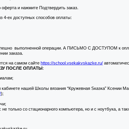
ю оферта и нажмите Подтвердить заказ.
из 4-ех доступных способов оплаты:
 успешно выполненной операции. А ПИСЬМО С ДОСТУПОМ к опла
нии заказа.
тся на самом сайте
https://school.vsekakvskazke.ru/
автоматичес
АЗУ ПОСЛЕ ОПЛАТЫ
:
риалам;
кабинете нашей Школы вязания “Кружевная Sказка” Ксении Майс 
/
);
чи;
только со стационарного компьютера, но и с ноутбука, а так
kakvskazke.ru.