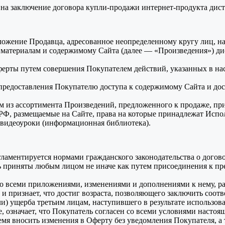
 на заключение договора купли-продажи интернет-продукта ди
ложение Продавца, адресованное неопределенному кругу лиц, н
 материалам и содержимому Сайта (далее — «Произведения») ди
ерты путем совершения Покупателем действий, указанных в на
предоставления Покупателю доступа к содержимому Сайта и дос
м из ассортимента Произведений, предложенного к продаже, пр
РФ, размещаемые на Сайте, права на которые принадлежат Испол
 видеоуроки (информационная библиотека).
аментируется нормами гражданского законодательства о договор
 приняты любым лицом не иначе как путем присоединения к пре
со всеми приложениями, изменениями и дополнениями к нему, р
признает, что достиг возраста, позволяющего заключить соотв
или) ущерба третьим лицам, наступившего в результате использ
, означает, что Покупатель согласен со всеми условиями насто
мя вносить изменения в Оферту без уведомления Покупателя, а 