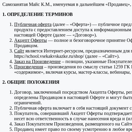
Самозанятая Майс К.М., именуемая в дальнейшем «Продавец»,
1. ОПРЕДЕЛЕНИЕ ТЕРМИНОВ
Публичная оферта
(далее – «Оферта») — публичное пред
продукта с предоставлением доступа к информационным
настоящей Оферте (далее — «Договор»).
Акцепт Оферты
— полное и безоговорочное принятие Оф
Продавцом.
Сайт
является Интернет-ресурсом, предназначенным для 
https://school.vsekakvskazke.ru/shop/ (далее – «Сайт»).
Заказ на Произведение
– позиции, указанные Покупателе
Произведения
– произведения по смыслу статьи 1259 ГК 
«содержимое», включая курсы, мастер-классы, вебинары,
2. ОБЩИЕ ПОЛОЖЕНИЯ
Договор, заключенный посредством Акцепта Оферты, регл
определены Продавцом в настоящей Оферте и могут быть
ограничений.
Публичная оферта включает в себя настоящий документ 
Покупатель, совершивший Акцепт Оферты подтверждает и 
несет всю ответственность в случае нанесения вреда и (
Заказ Покупателем Произведения, размещенного на Сайте
Продавец имеет право по своему усмотрению в любое вре