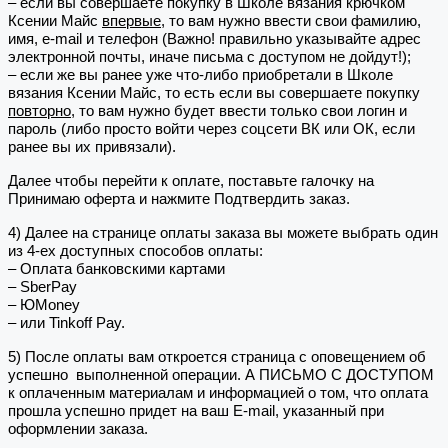
– если вы совершаете покупку в Школе вязания крючком
Ксении Майс
впервые
, то вам нужно ввести свои фамилию,
имя, e-mail и телефон (Важно! правильно указывайте адрес
электронной почты, иначе письма с доступом не дойдут!);
– если же вы ранее уже что-либо приобретали в Школе
вязания Ксении Майс, то есть если вы совершаете покупку
повторно
, то вам нужно будет ввести только свои логин и
пароль (либо просто войти через соцсети ВК или ОК, если
ранее вы их привязали).
Далее чтобы перейти к оплате, поставьте галочку на
Принимаю оферта и нажмите Подтвердить заказ.
4) Далее на странице оплаты заказа вы можете выбрать один
из 4-ех доступных способов оплаты:
– Оплата банковскими картами
– SberPay
– ЮMoney
– или Tinkoff Pay.
5) После оплаты вам откроется страница с оповещением об
успешно выполненной операции. А ПИСЬМО С ДОСТУПОМ
к оплаченным материалам и информацией о том, что оплата
прошла успешно придет на ваш E-mail, указанный при
оформлении заказа.