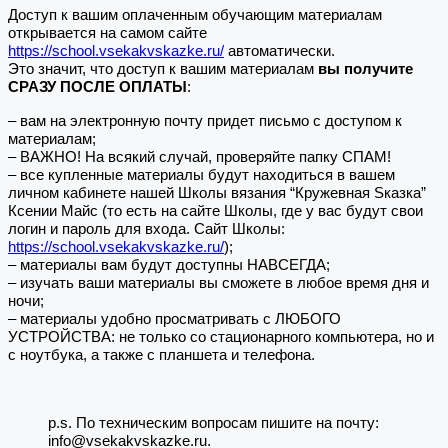
Доступ к вашим оплаченным обучающим материалам
открывается на самом сайте
https://school.vsekakvskazke.ru/
автоматически.
Это значит, что доступ к вашим материалам
вы получите
СРАЗУ ПОСЛЕ ОПЛАТЫ
:
– вам на электронную почту придет письмо с доступом к
материалам;
– ВАЖНО! На всякий случай, проверяйте папку СПАМ!
– все купленные материалы будут находиться в вашем
личном кабинете нашей Школы вязания “Кружевная Sказка”
Ксении Майс (то есть на сайте Школы, где у вас будут свои
логин и пароль для входа. Сайт Школы:
https://school.vsekakvskazke.ru/
);
– материалы вам будут доступны НАВСЕГДА;
– изучать ваши материалы вы сможете в любое время дня и
ночи;
– материалы удобно просматривать с ЛЮБОГО
УСТРОЙСТВА: не только со стационарного компьютера, но и
с ноутбука, а также с планшета и телефона.
p.s. По техническим вопросам пишите на почту:
info@vsekakvskazke.ru.