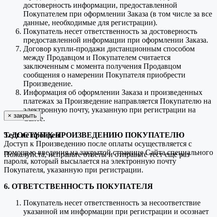
достоверность информации, предоставленной
Покупателем при оформлении Заказа (в том числе за все
данные, необходимые для регистрации).
Покупатель несет ответственность за достоверность
предоставленной информации при оформлении Заказа.
Договор купли-продажи дистанционным способом
между Продавцом и Покупателем считается
заключенным с момента получения Продавцом
сообщения о намерении Покупателя приобрести
Произведение.
Информация об оформлении Заказа и произведенных
платежах за Произведение направляется Покупателю на
электронную почту, указанную при регистрации на
×
закрыть
Сайте.
5. ДОСТУП К ПРОИЗВЕДЕНИЮ ПОКУПАТЕЛЮ
Тест не пройден
Доступ к Произведению после оплаты осуществляется с
помощью введения на закрытой странице Сайта специального
Пожалуйста, исправьте ответы и отправьте тест еще раз
пароля, который высылается на электронную почту
Покупателя, указанную при регистрации.
6. ОТВЕТСТВЕННОСТЬ ПОКУПАТЕЛЯ
Покупатель несет ответственность за несоответствие
указанной им информации при регистрации и осознает