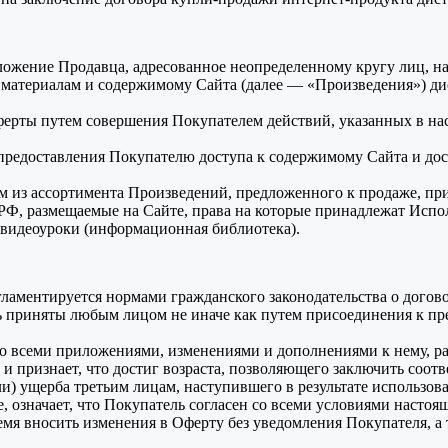
ложение Продавца, адресованное неопределенному кругу лиц, н
 материалам и содержимому Сайта (далее — «Произведения») ди
ерты путем совершения Покупателем действий, указанных в на
предоставления Покупателю доступа к содержимому Сайта и дос
м из ассортимента Произведений, предложенного к продаже, пр
РФ, размещаемые на Сайте, права на которые принадлежат Испол
 видеоуроки (информационная библиотека).
аментируется нормами гражданского законодательства о договор
 приняты любым лицом не иначе как путем присоединения к пре
со всеми приложениями, изменениями и дополнениями к нему, р
признает, что достиг возраста, позволяющего заключить соотв
или) ущерба третьим лицам, наступившего в результате использ
, означает, что Покупатель согласен со всеми условиями насто
мя вносить изменения в Оферту без уведомления Покупателя, а 