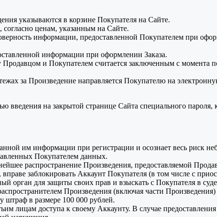
ния указываются в корзине Покупателя на Сайте.
 согласно ценам, указанным на Сайте.
товерность информации, предоставленной Покупателем при оформ
доставленной информации при оформлении Заказа.
Продавцом и Покупателем считается заключенным с момента п
ежах за Произведение направляется Покупателю на электронную
ю введения на закрытой странице Сайта специального пароля, 
азанной им информации при регистрации и осознает весь риск н
ставленных Покупателем данных.
ьнейшее распространение Произведения, предоставляемой Продав
вправе заблокировать Аккаунт Покупателя (в том числе с приос
ный орган для защиты своих прав и взыскать с Покупателя в суд
и распространителем Произведения (включая части Произведени
у штраф в размере 100 000 рублей.
тьим лицам доступа к своему Аккаунту. В случае предоставлени