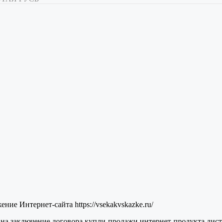
ие Интернет-сайта https://vsekakvskazke.ru/
 на заключение договора купли-продажи интернет-продукта ди