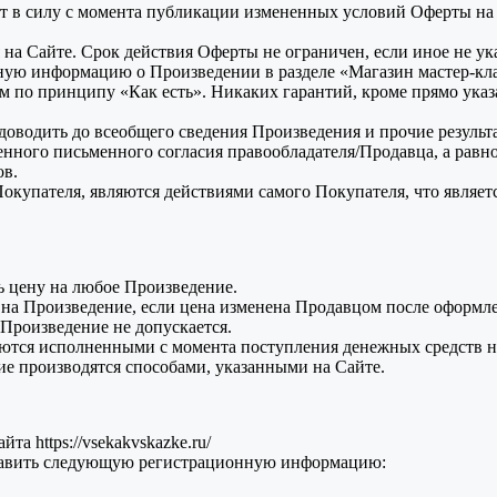
т в силу с момента публикации измененных условий Оферты на С
на Сайте. Срок действия Оферты не ограничен, если иное не ука
ную информацию о Произведении в разделе «Магазин мастер-кла
 по принципу «Как есть». Никаких гарантий, кроме прямо указа
 доводить до всеобщего сведения Произведения и прочие резуль
нного письменного согласия правообладателя/Продавца, а равно
ов.
окупателя, являются действиями самого Покупателя, что являет
ь цену на любое Произведение.
 на Произведение, если цена изменена Продавцом после оформле
Произведение не допускается.
аются исполненными с момента поступления денежных средств н
е производятся способами, указанными на Сайте.
та https://vsekakvskazke.ru/
ставить следующую регистрационную информацию: