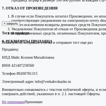
Продавцу штраф в размере 100 000 рублей за каждый слу
7. ОТКАЗ ОТ ПРОИЗВЕДЕНИЯ
В случае если Покупатель оплатил Произведение, но впос
соответствующее уведомление на электронную почту dina
×
закрыть
Все без исключения возвраты денежных средств Покупат
Уведомление Покупателя об отказе от Произведения долж
Тест не пройден
Возврат денежных средств, оплаченных Покупателем, про
8. РЕКВИЗИТЫ ПРОДАВЦА
Пожалуйста, исправьте ответы и отправьте тест еще раз
Продавец:
НПД Майс Ксения Михайловна
ИНН 421407258560
Телефон 89200781315
Электронный адрес info@vsekakvskazke.ru
Внимательно ознакомьтесь с текстом публичной оферты, и если
совершать действий, указанных в п. 2.1. настоящей Оферты.
Не принимаю
Принимаю