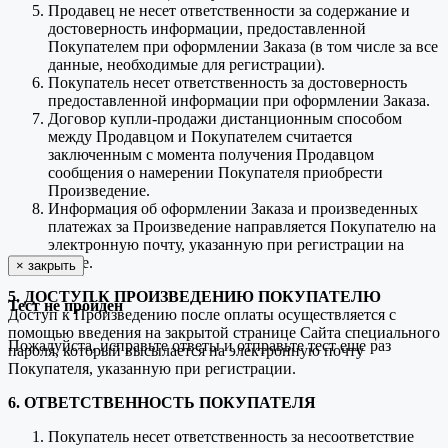
Продавец не несет ответственности за содержание и
достоверность информации, предоставленной
Покупателем при оформлении Заказа (в том числе за все
данные, необходимые для регистрации).
Покупатель несет ответственность за достоверность
предоставленной информации при оформлении Заказа.
Договор купли-продажи дистанционным способом
между Продавцом и Покупателем считается
заключенным с момента получения Продавцом
сообщения о намерении Покупателя приобрести
Произведение.
Информация об оформлении Заказа и произведенных
платежах за Произведение направляется Покупателю на
электронную почту, указанную при регистрации на
Сайте.
×
закрыть
5. ДОСТУП К ПРОИЗВЕДЕНИЮ ПОКУПАТЕЛЮ
Тест не пройден
Доступ к Произведению после оплаты осуществляется с
помощью введения на закрытой странице Сайта специального
Пожалуйста, исправьте ответы и отправьте тест еще раз
пароля, который высылается на электронную почту
Покупателя, указанную при регистрации.
6. ОТВЕТСТВЕННОСТЬ ПОКУПАТЕЛЯ
Покупатель несет ответственность за несоответствие