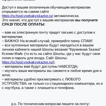
Доступ к вашим оплаченным обучающим материалам
открывается на самом сайте
https://school.vsekakvskazke.ru/
автоматически.
Это значит, что доступ к вашим материалам
вы получите
СРАЗУ ПОСЛЕ ОПЛАТЫ
:
– вам на электронную почту придет письмо с доступом к
материалам;
– ВАЖНО! На всякий случай, проверяйте папку СПАМ!
– все купленные материалы будут находиться в вашем
личном кабинете нашей Школы вязания “Кружевная Sказка”
Ксении Майс (то есть на сайте Школы, где у вас будут свои
логин и пароль для входа. Сайт Школы:
https://school.vsekakvskazke.ru/
);
– материалы вам будут доступны НАВСЕГДА;
– изучать ваши материалы вы сможете в любое время дня и
ночи;
– материалы удобно просматривать с ЛЮБОГО
УСТРОЙСТВА: не только со стационарного компьютера, но и
с ноутбука, а также с планшета и телефона.
p.s. По техническим вопросам пишите на почту: