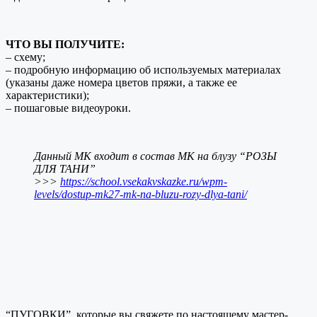
ЧТО ВЫ ПОЛУЧИТЕ:
– схему;
– подробную информацию об используемых материалах
(указаны даже номера цветов пряжи, а также ее
характеристики);
– пошаговые видеоуроки.
Данный МК входит в состав МК на блузу “РОЗЫ
ДЛЯ ТАНИ”
>>>
https://school.vsekakvskazke.ru/wpm-
levels/dostup-mk27-mk-na-bluzu-rozy-dlya-tani/
“ПУГОВКИ”, которые вы свяжете по настоящему мастер-