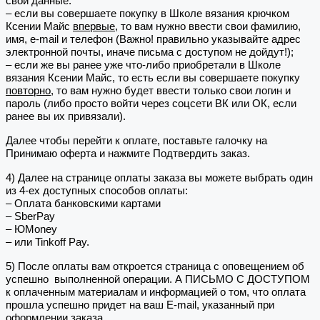
свои данные:
– если вы совершаете покупку в Школе вязания крючком
Ксении Майс
впервые
, то вам нужно ввести свои фамилию,
имя, e-mail и телефон (Важно! правильно указывайте адрес
электронной почты, иначе письма с доступом не дойдут!);
– если же вы ранее уже что-либо приобретали в Школе
вязания Ксении Майс, то есть если вы совершаете покупку
повторно
, то вам нужно будет ввести только свои логин и
пароль (либо просто войти через соцсети ВК или ОК, если
ранее вы их привязали).
Далее чтобы перейти к оплате, поставьте галочку на
Принимаю оферта и нажмите Подтвердить заказ.
4) Далее на странице оплаты заказа вы можете выбрать один
из 4-ех доступных способов оплаты:
– Оплата банковскими картами
– SberPay
– ЮMoney
– или Tinkoff Pay.
5) После оплаты вам откроется страница с оповещением об
успешно выполненной операции. А ПИСЬМО С ДОСТУПОМ
к оплаченным материалам и информацией о том, что оплата
прошла успешно придет на ваш E-mail, указанный при
оформлении заказа.