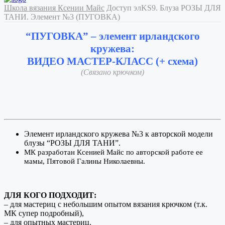
Школа вязания Ксении Майс
Доступ элKS9. Блуза РОЗЫ ДЛЯ
ТАНИ. Элемент №3 (ПУГОВКА)
“ПУГОВКА” – элемент ирландского
кружева:
ВИДЕО МАСТЕР-КЛАСС (+ схема)
(Связано крючком)
Элемент ирландского кружева №3 к авторской модели
блузы “РОЗЫ ДЛЯ ТАНИ”.
МК разработан Ксенией Майс по авторской работе ее
мамы, Пятовой Галины Николаевны.
ДЛЯ КОГО ПОДХОДИТ:
– для мастериц с небольшим опытом вязания крючком (т.к.
МК супер подробный),
– для опытных мастериц.