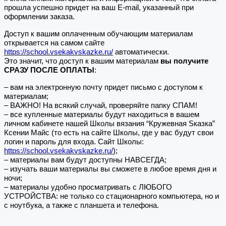
прошла успешно придет на ваш E-mail, указанный при
оформлении заказа.
Доступ к вашим оплаченным обучающим материалам
открывается на самом сайте
https://school.vsekakvskazke.ru/
автоматически.
Это значит, что доступ к вашим материалам
вы получите
СРАЗУ ПОСЛЕ ОПЛАТЫ
:
– вам на электронную почту придет письмо с доступом к
материалам;
– ВАЖНО! На всякий случай, проверяйте папку СПАМ!
– все купленные материалы будут находиться в вашем
личном кабинете нашей Школы вязания “Кружевная Sказка”
Ксении Майс (то есть на сайте Школы, где у вас будут свои
логин и пароль для входа. Сайт Школы:
https://school.vsekakvskazke.ru/
);
– материалы вам будут доступны НАВСЕГДА;
– изучать ваши материалы вы сможете в любое время дня и
ночи;
– материалы удобно просматривать с ЛЮБОГО
УСТРОЙСТВА: не только со стационарного компьютера, но и
с ноутбука, а также с планшета и телефона.