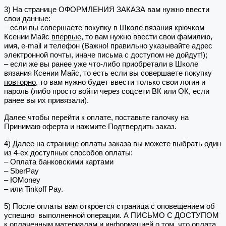
3) На странице ОФОРМЛЕНИЯ ЗАКАЗА вам нужно ввести
свои данные:
– если вы совершаете покупку в Школе вязания крючком
Ксении Майс
впервые
, то вам нужно ввести свои фамилию,
имя, e-mail и телефон (Важно! правильно указывайте адрес
электронной почты, иначе письма с доступом не дойдут!);
– если же вы ранее уже что-либо приобретали в Школе
вязания Ксении Майс, то есть если вы совершаете покупку
повторно
, то вам нужно будет ввести только свои логин и
пароль (либо просто войти через соцсети ВК или ОК, если
ранее вы их привязали).
Далее чтобы перейти к оплате, поставьте галочку на
Принимаю оферта и нажмите Подтвердить заказ.
4) Далее на странице оплаты заказа вы можете выбрать один
из 4-ех доступных способов оплаты:
– Оплата банковскими картами
– SberPay
– ЮMoney
– или Tinkoff Pay.
5) После оплаты вам откроется страница с оповещением об
успешно выполненной операции. А ПИСЬМО С ДОСТУПОМ
к оплаченным материалам и информацией о том, что оплата