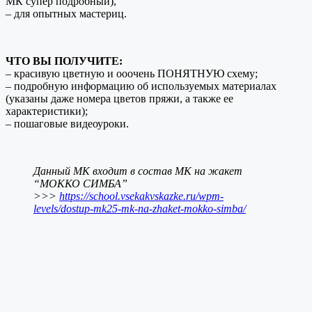
МК супер подробный),
– для опытных мастериц.
ЧТО ВЫ ПОЛУЧИТЕ:
– красивую цветную и ооочень ПОНЯТНУЮ схему;
– подробную информацию об используемых материалах
(указаны даже номера цветов пряжи, а также ее
характеристики);
– пошаговые видеоуроки.
Данный МК входит в состав МК на жакет
“МОККО СИМБА”
>>>
https://school.vsekakvskazke.ru/wpm-
levels/dostup-mk25-mk-na-zhaket-mokko-simba/