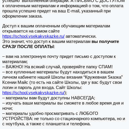
успешно выполненной операции. А ПИСЬМО С ДОСТУПОМ
к оплаченным материалам и информацией о том, что оплата
прошла успешно придет на ваш E-mail, указанный при
оформлении заказа.
Доступ к вашим оплаченным обучающим материалам
открывается на самом сайте
https://school.vsekakvskazke.ru/
автоматически.
Это значит, что доступ к вашим материалам
вы получите
СРАЗУ ПОСЛЕ ОПЛАТЫ
:
– вам на электронную почту придет письмо с доступом к
материалам;
– ВАЖНО! На всякий случай, проверяйте папку СПАМ!
– все купленные материалы будут находиться в вашем
личном кабинете нашей Школы вязания “Кружевная Sказка”
Ксении Майс (то есть на сайте Школы, где у вас будут свои
логин и пароль для входа. Сайт Школы:
https://school.vsekakvskazke.ru/
);
– материалы вам будут доступны НАВСЕГДА;
– изучать ваши материалы вы сможете в любое время дня и
ночи;
– материалы удобно просматривать с ЛЮБОГО
УСТРОЙСТВА: не только со стационарного компьютера, но и
с ноутбука, а также с планшета и телефона.