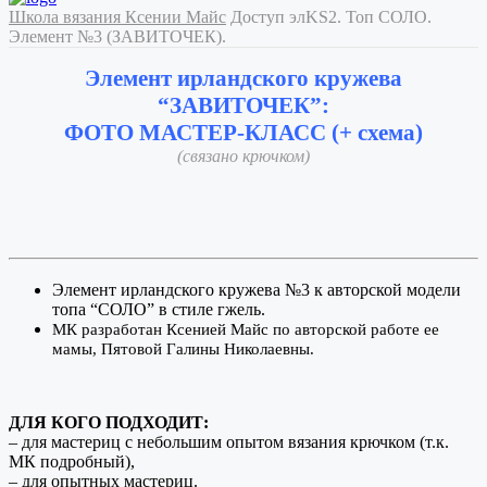
Школа вязания Ксении Майс
Доступ элKS2. Топ СОЛО.
Элемент №3 (ЗАВИТОЧЕК).
Элемент ирландского кружева
“ЗАВИТОЧЕК”:
ФОТО МАСТЕР-КЛАСС (+ схема)
(связано крючком)
Элемент ирландского кружева №3 к авторской модели
топа “СОЛО” в стиле гжель.
МК разработан Ксенией Майс по авторской работе ее
мамы, Пятовой Галины Николаевны.
ДЛЯ КОГО ПОДХОДИТ:
– для мастериц с небольшим опытом вязания крючком (т.к.
МК подробный),
– для опытных мастериц.