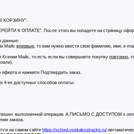
 В КОРЗИНУ”.
“ПЕРЕЙТИ К ОПЛАТЕ”. После этого вы попадете на страницу офор
 данные:
нии Майс
впервые
, то вам нужно ввести свои фамилию, имя, e-ma
я Ксении Майс, то есть если вы совершаете покупку
повторно
, 
зали).
ю оферта и нажмите Подтвердить заказ.
из 4-ех доступных способов оплаты:
 успешно выполненной операции. А ПИСЬМО С ДОСТУПОМ к опла
нии заказа.
тся на самом сайте
https://school.vsekakvskazke.ru/
автоматичес