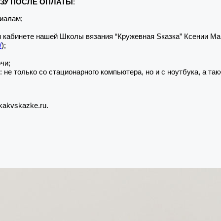
АЗУ ПОСЛЕ ОПЛАТЫ
:
риалам;
кабинете нашей Школы вязания “Кружевная Sказка” Ксении Майс 
/
);
чи;
только со стационарного компьютера, но и с ноутбука, а так
kakvskazke.ru.