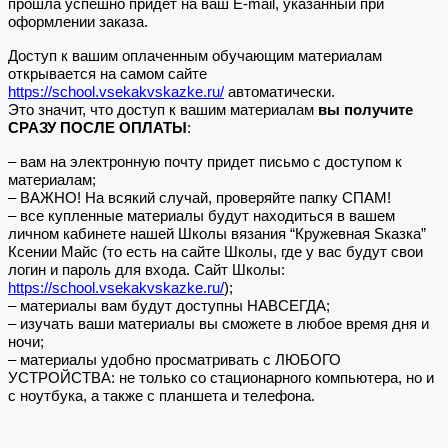
прошла успешно придет на ваш E-mail, указанный при
оформлении заказа.
Доступ к вашим оплаченным обучающим материалам
открывается на самом сайте
https://school.vsekakvskazke.ru/
автоматически.
Это значит, что доступ к вашим материалам
вы получите
СРАЗУ ПОСЛЕ ОПЛАТЫ
:
– вам на электронную почту придет письмо с доступом к
материалам;
– ВАЖНО! На всякий случай, проверяйте папку СПАМ!
– все купленные материалы будут находиться в вашем
личном кабинете нашей Школы вязания “Кружевная Sказка”
Ксении Майс (то есть на сайте Школы, где у вас будут свои
логин и пароль для входа. Сайт Школы:
https://school.vsekakvskazke.ru/
);
– материалы вам будут доступны НАВСЕГДА;
– изучать ваши материалы вы сможете в любое время дня и
ночи;
– материалы удобно просматривать с ЛЮБОГО
УСТРОЙСТВА: не только со стационарного компьютера, но и
с ноутбука, а также с планшета и телефона.