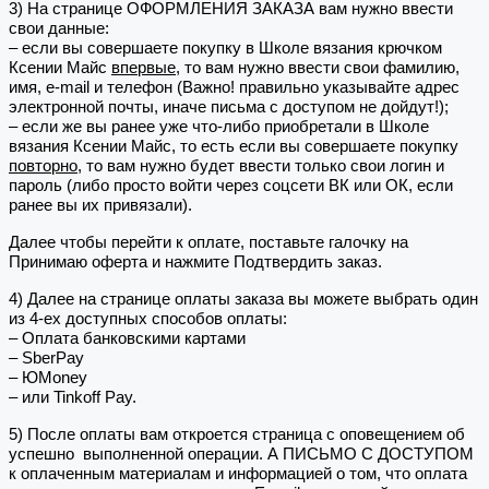
3) На странице ОФОРМЛЕНИЯ ЗАКАЗА вам нужно ввести
свои данные:
– если вы совершаете покупку в Школе вязания крючком
Ксении Майс
впервые
, то вам нужно ввести свои фамилию,
имя, e-mail и телефон (Важно! правильно указывайте адрес
электронной почты, иначе письма с доступом не дойдут!);
– если же вы ранее уже что-либо приобретали в Школе
вязания Ксении Майс, то есть если вы совершаете покупку
повторно
, то вам нужно будет ввести только свои логин и
пароль (либо просто войти через соцсети ВК или ОК, если
ранее вы их привязали).
Далее чтобы перейти к оплате, поставьте галочку на
Принимаю оферта и нажмите Подтвердить заказ.
4) Далее на странице оплаты заказа вы можете выбрать один
из 4-ех доступных способов оплаты:
– Оплата банковскими картами
– SberPay
– ЮMoney
– или Tinkoff Pay.
5) После оплаты вам откроется страница с оповещением об
успешно выполненной операции. А ПИСЬМО С ДОСТУПОМ
к оплаченным материалам и информацией о том, что оплата