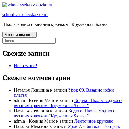
Перейти
к
school.vsekakvskazke.ru
содержимому
Школа модного вязания крючком "Кружевная Sказка"
Меню и виджеты
Найти:
Свежие записи
Hello world!
Свежие комментарии
Наталья Левшина
к записи
Урок 09. Вязание юбки
платья
admin - Ксения Майс
к записи
Кодекс Школы модного
вязания крючком “Кружевная Sказка”
Наталья Левшина
к записи
Кодекс Школы модного
вязания крючком “Кружевная Sказка”
admin - Ксения Майс
к записи
Ленточное кружево
Наталья Мексина
к записи
Урок 7. Обвязка – 7ой ряд.